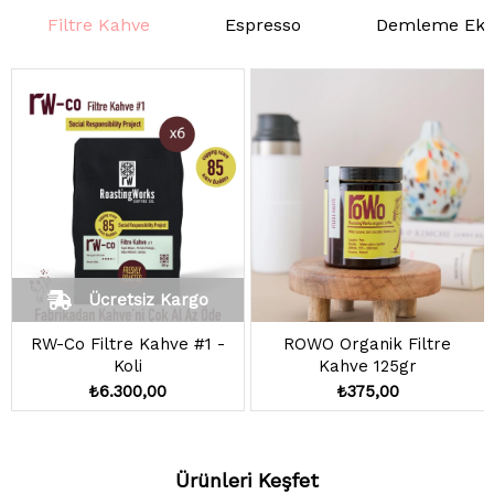
Filtre Kahve
Espresso
Demleme Eki
Ücretsiz Kargo
RW-Co Filtre Kahve #1 -
ROWO Organik Filtre
Koli
Kahve 125gr
₺6.300,00
₺375,00
%3
Ürünleri Keşfet