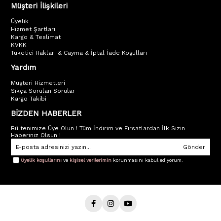
Müşteri İlişkileri
Üyelik
Hizmet Şartları
Kargo & Teslimat
KVKK
Tüketici Hakları & Cayma & İptal İade Koşulları
Yardım
Müşteri Hizmetleri
Sıkça Sorulan Sorular
Kargo Takibi
BİZDEN HABERLER
Bültenimize Üye Olun ! Tüm İndirim ve Fırsatlardan İlk Sizin
Haberiniz Olsun !
Gönder
Üyelik koşullarını
ve
kişisel verilerimin
korunmasını kabul ediyorum.